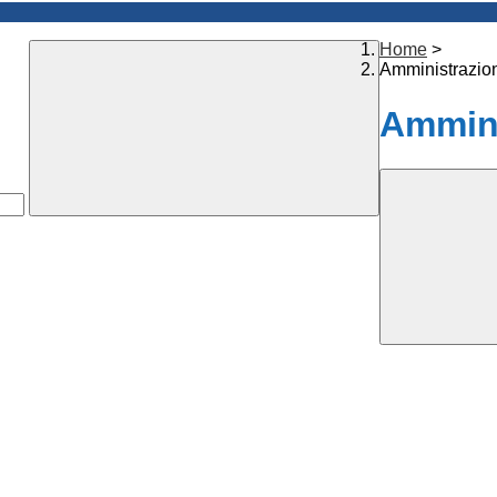
Home
>
Amministrazio
Ammini