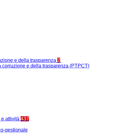
ruzione e della trasparenza
2
la corruzione e della trasparenza (PTPCT)
e attività
437
o-gestionale