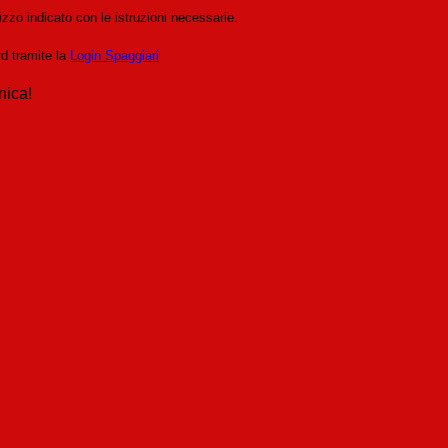
izzo indicato con le istruzioni necessarie.
rd tramite la
Login Spaggiari
nica!