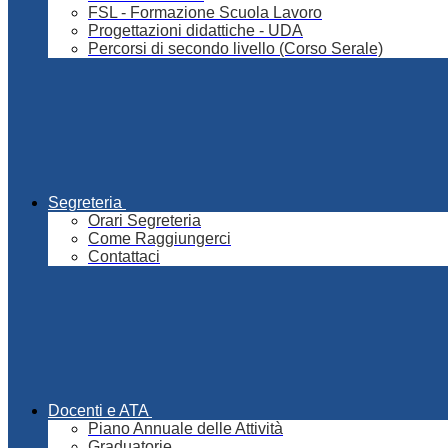
FSL - Formazione Scuola Lavoro
Progettazioni didattiche - UDA
Percorsi di secondo livello (Corso Serale)
Segreteria
Orari Segreteria
Come Raggiungerci
Contattaci
Docenti e ATA
Piano Annuale delle Attività
Graduatorie