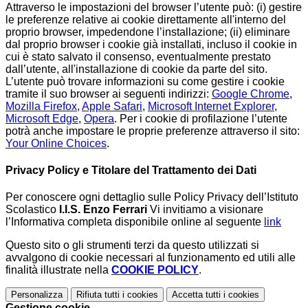
Attraverso le impostazioni del browser l’utente può: (i) gestire
le preferenze relative ai cookie direttamente all'interno del
proprio browser, impedendone l’installazione; (ii) eliminare
dal proprio browser i cookie già installati, incluso il cookie in
cui è stato salvato il consenso, eventualmente prestato
dall’utente, all'installazione di cookie da parte del sito.
L’utente può trovare informazioni su come gestire i cookie
tramite il suo browser ai seguenti indirizzi:
Google Chrome
,
Mozilla Firefox
,
Apple Safari
,
Microsoft Internet Explorer
,
Microsoft Edge
,
Opera
. Per i cookie di profilazione l’utente
potrà anche impostare le proprie preferenze attraverso il sito:
Your Online Choices
.
Privacy Policy e Titolare del Trattamento dei Dati
Per conoscere ogni dettaglio sulle Policy Privacy dell’Istituto
Scolastico
I.I.S. Enzo Ferrari
Vi invitiamo a visionare
l’Informativa completa disponibile online al seguente
link
Questo sito o gli strumenti terzi da questo utilizzati si
avvalgono di cookie necessari al funzionamento ed utili alle
finalità illustrate nella
COOKIE POLICY
.
Personalizza
Rifiuta tutti
i cookies
Accetta tutti
i cookies
Gestione cookie