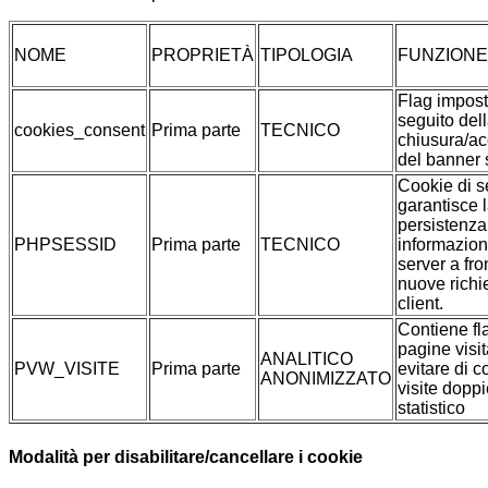
NOME
PROPRIETÀ
TIPOLOGIA
FUNZIONE
Flag impost
seguito del
cookies_consent
Prima parte
TECNICO
chiusura/ac
del banner 
Cookie di s
garantisce 
persistenza
PHPSESSID
Prima parte
TECNICO
informazioni
server a fro
nuove richi
client.
Contiene fl
pagine visit
ANALITICO
PVW_VISITE
Prima parte
evitare di c
ANONIMIZZATO
visite doppi
statistico
Modalità per disabilitare/cancellare i cookie