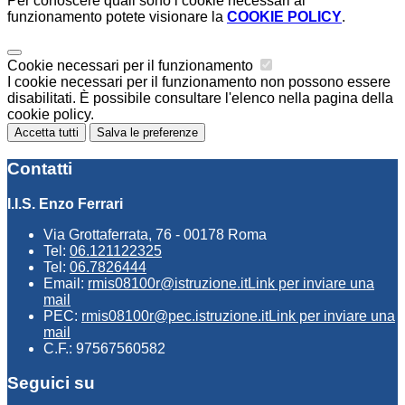
Per conoscere quali sono i cookie necessari al
funzionamento potete visionare la
COOKIE POLICY
.
Cookie necessari per il funzionamento
I cookie necessari per il funzionamento non possono essere
disabilitati. È possibile consultare l'elenco nella pagina della
cookie policy.
Accetta tutti
Salva le preferenze
Contatti
I.I.S. Enzo Ferrari
Via Grottaferrata, 76 - 00178 Roma
Tel:
06.121122325
Tel:
06.7826444
Email:
rmis08100r@istruzione.it
Link per inviare una
mail
PEC:
rmis08100r@pec.istruzione.it
Link per inviare una
mail
C.F.: 97567560582
Seguici su