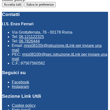
Accetta tutti
Salva le preferenze
Contatti
I.I.S. Enzo Ferrari
Via Grottaferrata, 76 - 00178 Roma
Tel:
06.121122325
Tel:
06.7826444
Email:
rmis08100r@istruzione.it
Link per inviare una
mail
PEC:
rmis08100r@pec.istruzione.it
Link per inviare una
mail
C.F.: 97567560582
Seguici su
Facebook
Instagram
Sezione Link Utili
Cookie policy
Note legali