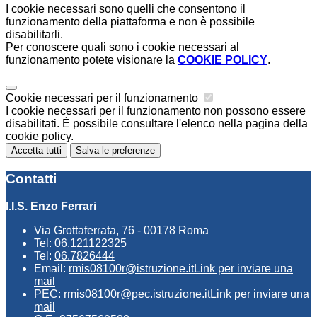
I cookie necessari sono quelli che consentono il
funzionamento della piattaforma e non è possibile
disabilitarli.
Per conoscere quali sono i cookie necessari al
funzionamento potete visionare la
COOKIE POLICY
.
Cookie necessari per il funzionamento
I cookie necessari per il funzionamento non possono essere
disabilitati. È possibile consultare l'elenco nella pagina della
cookie policy.
Accetta tutti
Salva le preferenze
Contatti
I.I.S. Enzo Ferrari
Via Grottaferrata, 76 - 00178 Roma
Tel:
06.121122325
Tel:
06.7826444
Email:
rmis08100r@istruzione.it
Link per inviare una
mail
PEC:
rmis08100r@pec.istruzione.it
Link per inviare una
mail