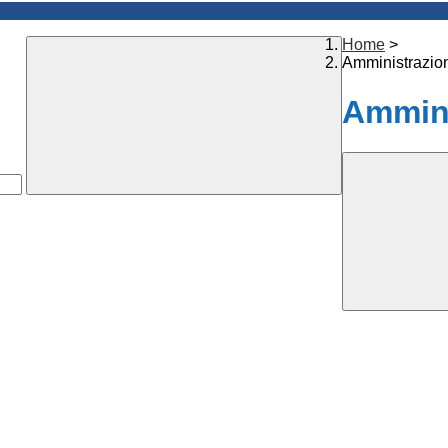
Home
>
Amministrazio
Ammini