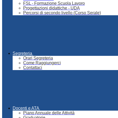
FSL - Formazione Scuola Lavoro
Progettazioni didattiche - UDA
Percorsi di secondo livello (Corso Serale)
Segreteria
Orari Segreteria
Come Raggiungerci
Contattaci
Docenti e ATA
Piano Annuale delle Attività
Graduatorie