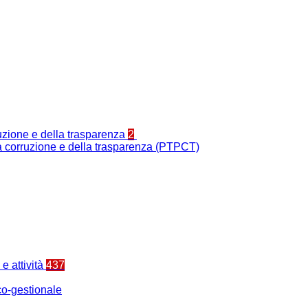
ruzione e della trasparenza
2
la corruzione e della trasparenza (PTPCT)
e attività
437
o-gestionale