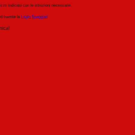
izzo indicato con le istruzioni necessarie.
rd tramite la
Login Spaggiari
nica!