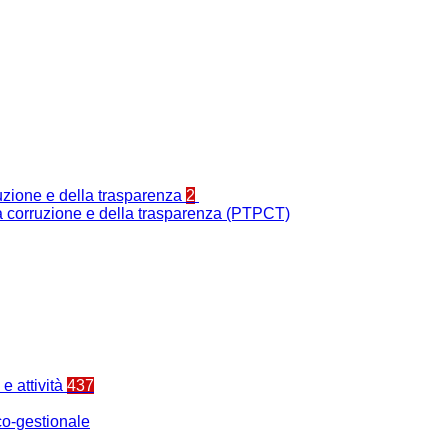
ruzione e della trasparenza
2
la corruzione e della trasparenza (PTPCT)
e attività
437
o-gestionale