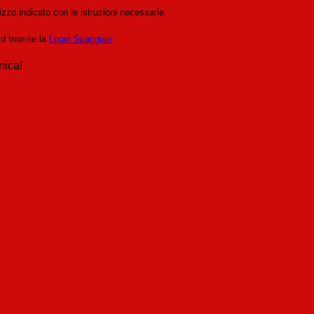
izzo indicato con le istruzioni necessarie.
rd tramite la
Login Spaggiari
nica!