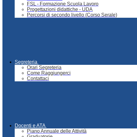
FSL - Formazione Scuola Lavoro
Progettazioni didattiche - UDA
Percorsi di secondo livello (Corso Serale)
Segreteria
Orari Segreteria
Come Raggiungerci
Contattaci
Docenti e ATA
Piano Annuale delle Attività
Graduatorie