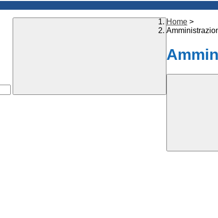
Home
>
Amministrazio
Ammini