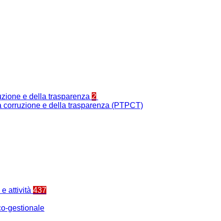
ruzione e della trasparenza
2
la corruzione e della trasparenza (PTPCT)
e attività
437
o-gestionale