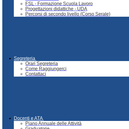
FSL - Formazione Scuola Lavoro
Progettazioni didattiche - UDA
Percorsi di secondo livello (Corso Serale)
Segreteria
Orari Segreteria
Come Raggiungerci
Contattaci
Docenti e ATA
Piano Annuale delle Attività
Graduatorie