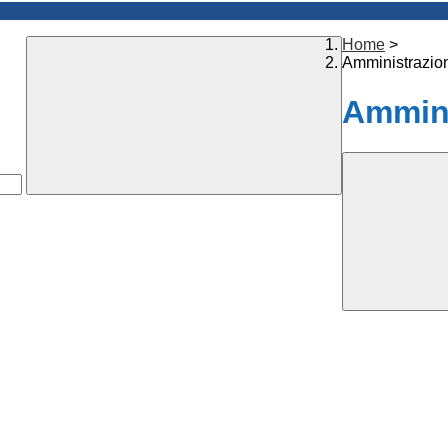
Home
>
Amministrazio
Ammini