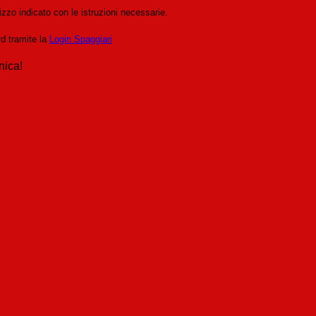
izzo indicato con le istruzioni necessarie.
rd tramite la
Login Spaggiari
nica!