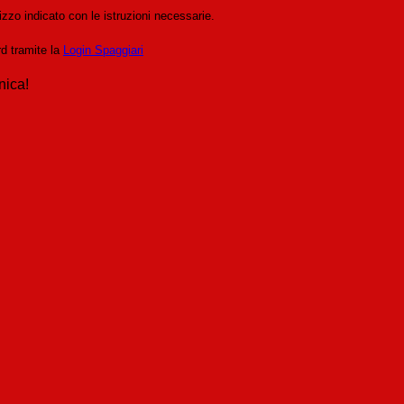
izzo indicato con le istruzioni necessarie.
rd tramite la
Login Spaggiari
nica!