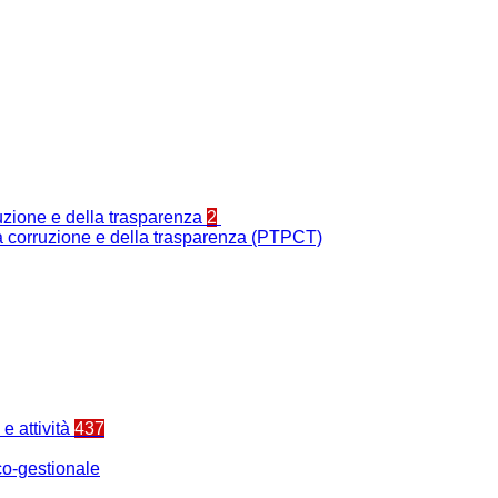
ruzione e della trasparenza
2
la corruzione e della trasparenza (PTPCT)
e attività
437
o-gestionale