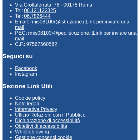
Via Grottaferrata, 76 - 00178 Roma
Tel:
06.121122325
Tel:
06.7826444
Email:
rmis08100r@istruzione.it
Link per inviare una
mail
PEC:
rmis08100r@pec.istruzione.it
Link per inviare una
mail
C.F.: 97567560582
Seguici su
Facebook
Instagram
Sezione Link Utili
Cookie policy
Note legali
Informativa Privacy
Ufficio Relazioni con il Pubblico
Dichiarazione di accessibilità
Obiettivi di accessibilità
Whistleblowing
Gestione consensi cookie