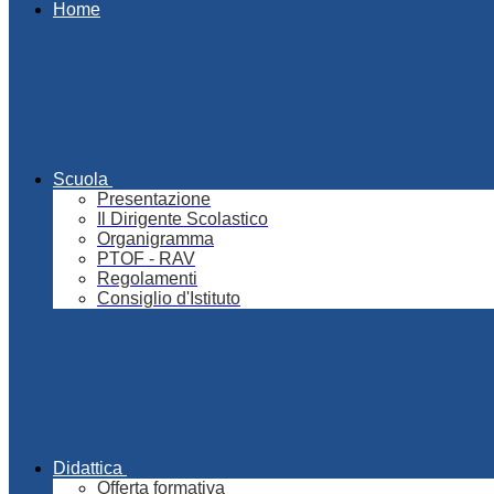
Home
Scuola
Presentazione
Il Dirigente Scolastico
Organigramma
PTOF - RAV
Regolamenti
Consiglio d'Istituto
Didattica
Offerta formativa