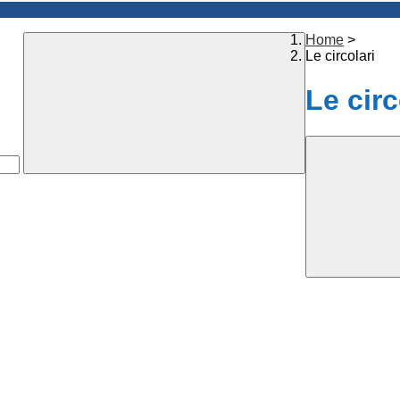
Home
>
Le circolari
Le circ