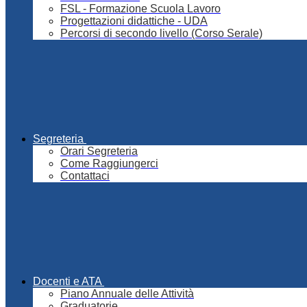
FSL - Formazione Scuola Lavoro
Progettazioni didattiche - UDA
Percorsi di secondo livello (Corso Serale)
Segreteria
Orari Segreteria
Come Raggiungerci
Contattaci
Docenti e ATA
Piano Annuale delle Attività
Graduatorie