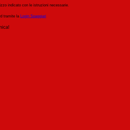
izzo indicato con le istruzioni necessarie.
rd tramite la
Login Spaggiari
nica!