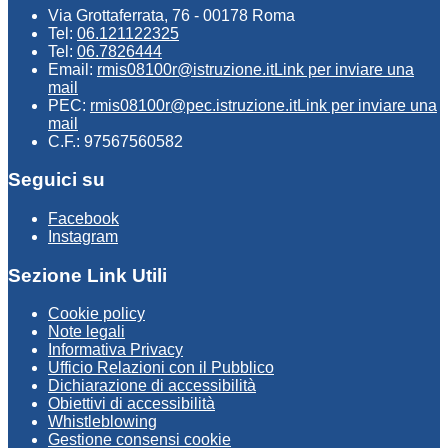
Via Grottaferrata, 76 - 00178 Roma
Tel:
06.121122325
Tel:
06.7826444
Email:
rmis08100r@istruzione.it
Link per inviare una
mail
PEC:
rmis08100r@pec.istruzione.it
Link per inviare una
mail
C.F.: 97567560582
Seguici su
Facebook
Instagram
Sezione Link Utili
Cookie policy
Note legali
Informativa Privacy
Ufficio Relazioni con il Pubblico
Dichiarazione di accessibilità
Obiettivi di accessibilità
Whistleblowing
Gestione consensi cookie