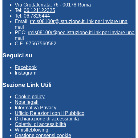
Via Grottaferrata, 76 - 00178 Roma
Tel:
06.121122325
Tel:
06.7826444
Email:
rmis08100r@istruzione.it
Link per inviare una
mail
PEC:
rmis08100r@pec.istruzione.it
Link per inviare una
mail
C.F.: 97567560582
Seguici su
Facebook
Instagram
Sezione Link Utili
Cookie policy
Note legali
Informativa Privacy
Ufficio Relazioni con il Pubblico
Dichiarazione di accessibilità
Obiettivi di accessibilità
Whistleblowing
Gestione consensi cookie