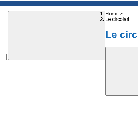
Home
>
Le circolari
Le circ