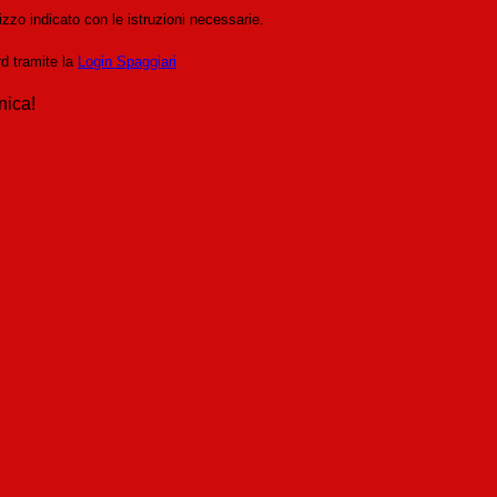
izzo indicato con le istruzioni necessarie.
rd tramite la
Login Spaggiari
nica!