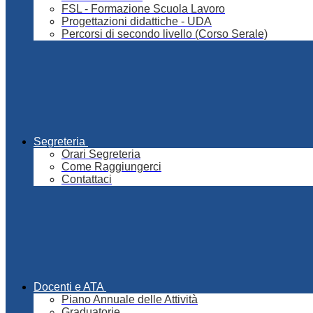
FSL - Formazione Scuola Lavoro
Progettazioni didattiche - UDA
Percorsi di secondo livello (Corso Serale)
Segreteria
Orari Segreteria
Come Raggiungerci
Contattaci
Docenti e ATA
Piano Annuale delle Attività
Graduatorie