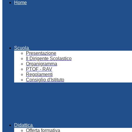
Home
Scuola
Presentazione
Il Dirigente Scolastico
Organigramma
PTOF - RAV
Regolamenti
Consiglio d'Istituto
Didattica
Offerta formativa