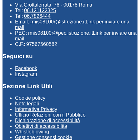
Via Grottaferrata, 76 - 00178 Roma
Tel:
06.121122325
Tel:
06.7826444
Email:
rmis08100r@istruzione.it
Link per inviare una
mail
PEC:
rmis08100r@pec.istruzione.it
Link per inviare una
mail
C.F.: 97567560582
Seguici su
Facebook
Instagram
Sezione Link Utili
Cookie policy
Note legali
Informativa Privacy
Ufficio Relazioni con il Pubblico
Dichiarazione di accessibilità
Obiettivi di accessibilità
Whistleblowing
Gestione consensi cookie