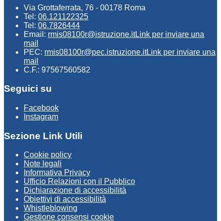
Via Grottaferrata, 76 - 00178 Roma
Tel:
06.121122325
Tel:
06.7826444
Email:
rmis08100r@istruzione.it
Link per inviare una
mail
PEC:
rmis08100r@pec.istruzione.it
Link per inviare una
mail
C.F.: 97567560582
Seguici su
Facebook
Instagram
Sezione Link Utili
Cookie policy
Note legali
Informativa Privacy
Ufficio Relazioni con il Pubblico
Dichiarazione di accessibilità
Obiettivi di accessibilità
Whistleblowing
Gestione consensi cookie