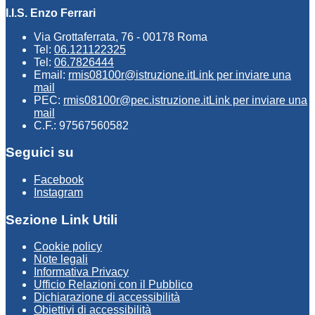
I.I.S. Enzo Ferrari
Via Grottaferrata, 76 - 00178 Roma
Tel:
06.121122325
Tel:
06.7826444
Email:
rmis08100r@istruzione.it
Link per inviare una
mail
PEC:
rmis08100r@pec.istruzione.it
Link per inviare una
mail
C.F.: 97567560582
Seguici su
Facebook
Instagram
Sezione Link Utili
Cookie policy
Note legali
Informativa Privacy
Ufficio Relazioni con il Pubblico
Dichiarazione di accessibilità
Obiettivi di accessibilità