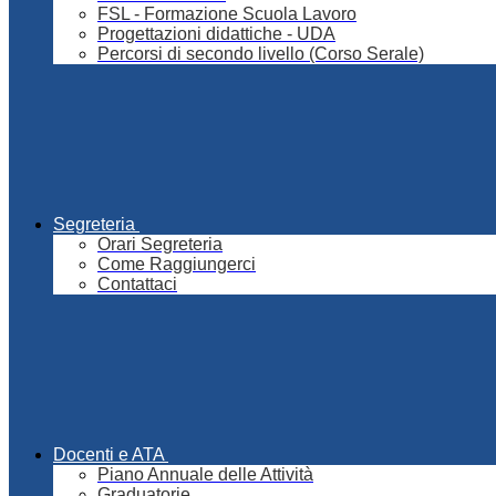
FSL - Formazione Scuola Lavoro
Progettazioni didattiche - UDA
Percorsi di secondo livello (Corso Serale)
Segreteria
Orari Segreteria
Come Raggiungerci
Contattaci
Docenti e ATA
Piano Annuale delle Attività
Graduatorie