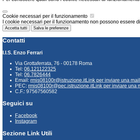
Cookie necessari per il funzionamento
I cookie necessari per il funzionamento non possono essere disa
Accetta tutti
Salva le preferenze
Contatti
I.I.S. Enzo Ferrari
Via Grottaferrata, 76 - 00178 Roma
Tel:
06.121122325
Tel:
06.7826444
Email:
rmis08100r@istruzione.it
Link per inviare una mail
PEC:
rmis08100r@pec.istruzione.it
Link per inviare una 
C.F.: 97567560582
Seguici su
Facebook
Instagram
Sezione Link Utili