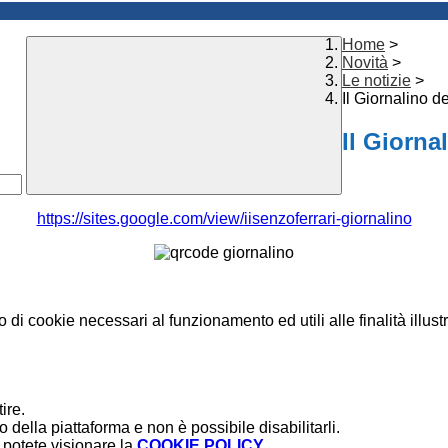
Home
>
Novità
>
Le notizie
>
Il Giornalino d
Il Giorna
https://sites.google.com/view/
iisenzoferrari-giornalino
o di cookie necessari al funzionamento ed utili alle finalità illust
ire.
della piattaforma e non è possibile disabilitarli.
potete visionare la
COOKIE POLICY
.