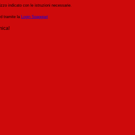
izzo indicato con le istruzioni necessarie.
rd tramite la
Login Spaggiari
nica!