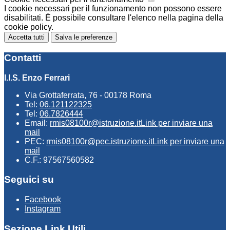
I cookie necessari per il funzionamento non possono essere
disabilitati. È possibile consultare l'elenco nella pagina della
cookie policy.
Accetta tutti
Salva le preferenze
Contatti
I.I.S. Enzo Ferrari
Via Grottaferrata, 76 - 00178 Roma
Tel:
06.121122325
Tel:
06.7826444
Email:
rmis08100r@istruzione.it
Link per inviare una
mail
PEC:
rmis08100r@pec.istruzione.it
Link per inviare una
mail
C.F.: 97567560582
Seguici su
Facebook
Instagram
Sezione Link Utili