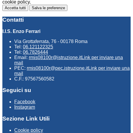
cookie policy.
Accetta tutti
Salva le preferenze
Contatti
I.I.S. Enzo Ferrari
Via Grottaferrata, 76 - 00178 Roma
Tel:
06.121122325
Tel:
06.7826444
Email:
rmis08100r@istruzione.it
Link per inviare una
mail
PEC:
rmis08100r@pec.istruzione.it
Link per inviare una
mail
C.F.: 97567560582
Seguici su
Facebook
Instagram
Sezione Link Utili
Cookie policy