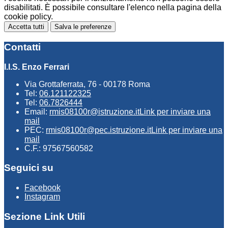
disabilitati. È possibile consultare l'elenco nella pagina della
cookie policy.
Accetta tutti
Salva le preferenze
Contatti
I.I.S. Enzo Ferrari
Via Grottaferrata, 76 - 00178 Roma
Tel:
06.121122325
Tel:
06.7826444
Email:
rmis08100r@istruzione.it
Link per inviare una
mail
PEC:
rmis08100r@pec.istruzione.it
Link per inviare una
mail
C.F.: 97567560582
Seguici su
Facebook
Instagram
Sezione Link Utili