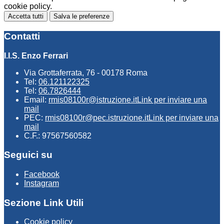
cookie policy.
Accetta tutti
Salva le preferenze
Contatti
I.I.S. Enzo Ferrari
Via Grottaferrata, 76 - 00178 Roma
Tel:
06.121122325
Tel:
06.7826444
Email:
rmis08100r@istruzione.it
Link per inviare una
mail
PEC:
rmis08100r@pec.istruzione.it
Link per inviare una
mail
C.F.: 97567560582
Seguici su
Facebook
Instagram
Sezione Link Utili
Cookie policy