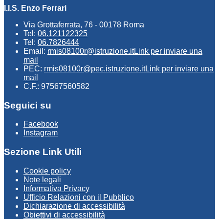
I.I.S. Enzo Ferrari
Via Grottaferrata, 76 - 00178 Roma
Tel:
06.121122325
Tel:
06.7826444
Email:
rmis08100r@istruzione.it
Link per inviare una
mail
PEC:
rmis08100r@pec.istruzione.it
Link per inviare una
mail
C.F.: 97567560582
Seguici su
Facebook
Instagram
Sezione Link Utili
Cookie policy
Note legali
Informativa Privacy
Ufficio Relazioni con il Pubblico
Dichiarazione di accessibilità
Obiettivi di accessibilità