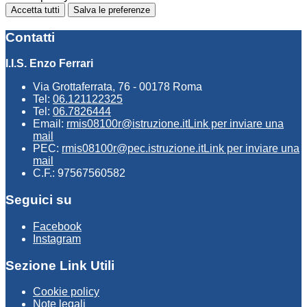
Accetta tutti
Salva le preferenze
Contatti
I.I.S. Enzo Ferrari
Via Grottaferrata, 76 - 00178 Roma
Tel:
06.121122325
Tel:
06.7826444
Email:
rmis08100r@istruzione.it
Link per inviare una
mail
PEC:
rmis08100r@pec.istruzione.it
Link per inviare una
mail
C.F.: 97567560582
Seguici su
Facebook
Instagram
Sezione Link Utili
Cookie policy
Note legali