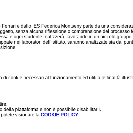
 Ferrari e dallo IES Federica Montseny parte da una considerazion
sso soggetto, senza alcuna riflessione o comprensione del processo
udentessa e ogni studente realizzerà, lavorando in un piccolo gru
uppate nei laboratori dell'istituto, saranno analizzate sia dal p
osizione.
o di cookie necessari al funzionamento ed utili alle finalità illust
ire.
della piattaforma e non è possibile disabilitarli.
potete visionare la
COOKIE POLICY
.