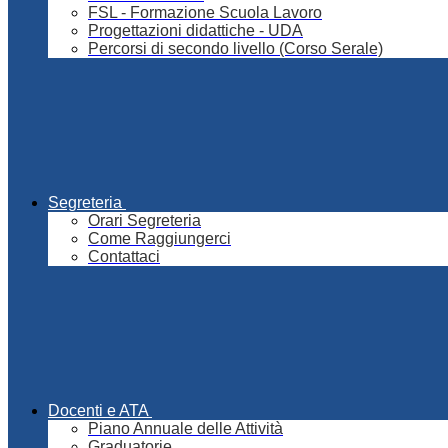
FSL - Formazione Scuola Lavoro
Progettazioni didattiche - UDA
Percorsi di secondo livello (Corso Serale)
Segreteria
Orari Segreteria
Come Raggiungerci
Contattaci
Docenti e ATA
Piano Annuale delle Attività
Graduatorie