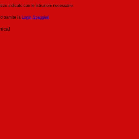
izzo indicato con le istruzioni necessarie.
rd tramite la
Login Spaggiari
nica!