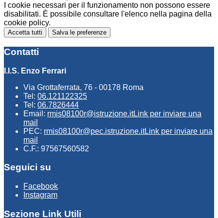
I cookie necessari per il funzionamento non possono essere
disabilitati. È possibile consultare l'elenco nella pagina della
cookie policy.
Accetta tutti
Salva le preferenze
Contatti
I.I.S. Enzo Ferrari
Via Grottaferrata, 76 - 00178 Roma
Tel:
06.121122325
Tel:
06.7826444
Email:
rmis08100r@istruzione.it
Link per inviare una
mail
PEC:
rmis08100r@pec.istruzione.it
Link per inviare una
mail
C.F.: 97567560582
Seguici su
Facebook
Instagram
Sezione Link Utili