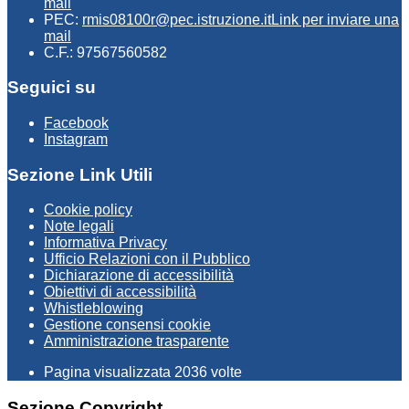
mail
PEC:
rmis08100r@pec.istruzione.it
Link per inviare una
mail
C.F.: 97567560582
Seguici su
Facebook
Instagram
Sezione Link Utili
Cookie policy
Note legali
Informativa Privacy
Ufficio Relazioni con il Pubblico
Dichiarazione di accessibilità
Obiettivi di accessibilità
Whistleblowing
Gestione consensi cookie
Amministrazione trasparente
Pagina visualizzata
2036
volte
Sezione Copyright