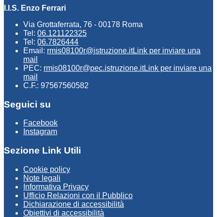
I.I.S. Enzo Ferrari
Via Grottaferrata, 76 - 00178 Roma
Tel:
06.121122325
Tel:
06.7826444
Email:
rmis08100r@istruzione.it
Link per inviare una
mail
PEC:
rmis08100r@pec.istruzione.it
Link per inviare una
mail
C.F.: 97567560582
Seguici su
Facebook
Instagram
Sezione Link Utili
Cookie policy
Note legali
Informativa Privacy
Ufficio Relazioni con il Pubblico
Dichiarazione di accessibilità
Obiettivi di accessibilità