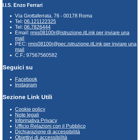
I.I.S. Enzo Ferrari
Via Grottaferrata, 76 - 00178 Roma
Tel:
06.121122325
Tel:
06.7826444
Email:
rmis08100r@istruzione.it
Link per inviare una
mail
PEC:
rmis08100r@pec.istruzione.it
Link per inviare una
mail
C.F.: 97567560582
Seguici su
Facebook
Instagram
Sezione Link Utili
Cookie policy
Note legali
Informativa Privacy
Ufficio Relazioni con il Pubblico
Dichiarazione di accessibilità
Obiettivi di accessibilità