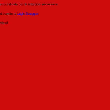
izzo indicato con le istruzioni necessarie.
rd tramite la
Login Spaggiari
nica!