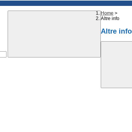
Home
>
Altre info
Altre info