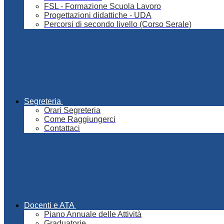
FSL - Formazione Scuola Lavoro
Progettazioni didattiche - UDA
Percorsi di secondo livello (Corso Serale)
Segreteria
Orari Segreteria
Come Raggiungerci
Contattaci
Docenti e ATA
Piano Annuale delle Attività
Graduatorie