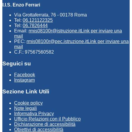
I.I.S. Enzo Ferrari
Via Grottaferrata, 76 - 00178 Roma
Tel:
06.121122325
Tel:
06.7826444
Email:
rmis08100r@istruzione.it
Link per inviare una
mail
PEC:
rmis08100r@pec.istruzione.it
Link per inviare una
mail
C.F.: 97567560582
Seguici su
Facebook
Instagram
Sezione Link Utili
Cookie policy
Note legali
Informativa Privacy
Ufficio Relazioni con il Pubblico
Dichiarazione di accessibilità
Obiettivi di accessibilità