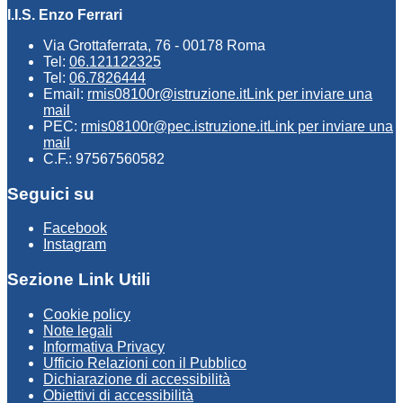
I.I.S. Enzo Ferrari
Via Grottaferrata, 76 - 00178 Roma
Tel:
06.121122325
Tel:
06.7826444
Email:
rmis08100r@istruzione.it
Link per inviare una
mail
PEC:
rmis08100r@pec.istruzione.it
Link per inviare una
mail
C.F.: 97567560582
Seguici su
Facebook
Instagram
Sezione Link Utili
Cookie policy
Note legali
Informativa Privacy
Ufficio Relazioni con il Pubblico
Dichiarazione di accessibilità
Obiettivi di accessibilità