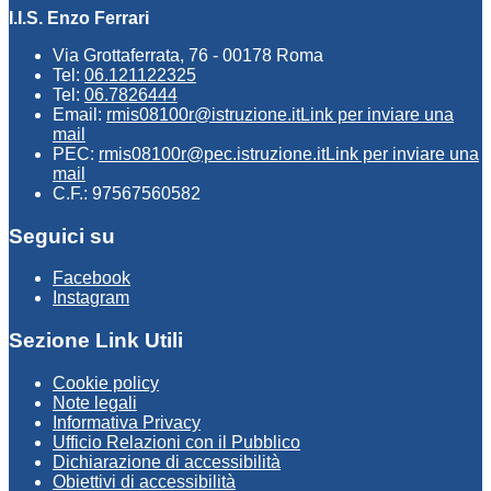
I.I.S. Enzo Ferrari
Via Grottaferrata, 76 - 00178 Roma
Tel:
06.121122325
Tel:
06.7826444
Email:
rmis08100r@istruzione.it
Link per inviare una
mail
PEC:
rmis08100r@pec.istruzione.it
Link per inviare una
mail
C.F.: 97567560582
Seguici su
Facebook
Instagram
Sezione Link Utili
Cookie policy
Note legali
Informativa Privacy
Ufficio Relazioni con il Pubblico
Dichiarazione di accessibilità
Obiettivi di accessibilità