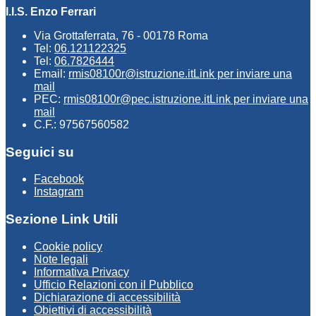
I.I.S. Enzo Ferrari
Via Grottaferrata, 76 - 00178 Roma
Tel:
06.121122325
Tel:
06.7826444
Email:
rmis08100r@istruzione.it
Link per inviare una
mail
PEC:
rmis08100r@pec.istruzione.it
Link per inviare una
mail
C.F.: 97567560582
Seguici su
Facebook
Instagram
Sezione Link Utili
Cookie policy
Note legali
Informativa Privacy
Ufficio Relazioni con il Pubblico
Dichiarazione di accessibilità
Obiettivi di accessibilità