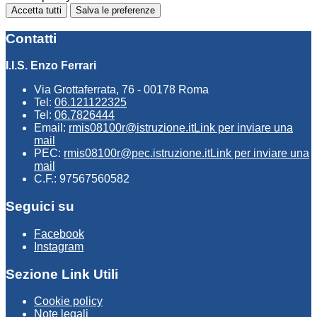
Accetta tutti
Salva le preferenze
Contatti
I.I.S. Enzo Ferrari
Via Grottaferrata, 76 - 00178 Roma
Tel:
06.121122325
Tel:
06.7826444
Email:
rmis08100r@istruzione.it
Link per inviare una
mail
PEC:
rmis08100r@pec.istruzione.it
Link per inviare una
mail
C.F.: 97567560582
Seguici su
Facebook
Instagram
Sezione Link Utili
Cookie policy
Note legali