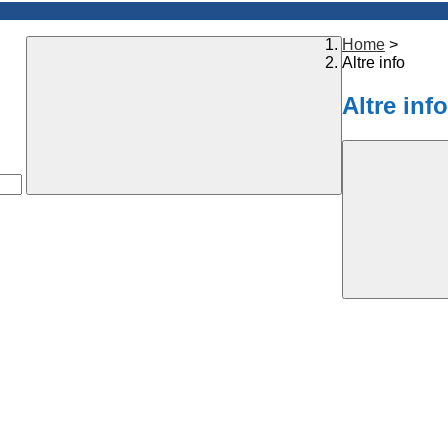
Home
>
Altre info
Altre info