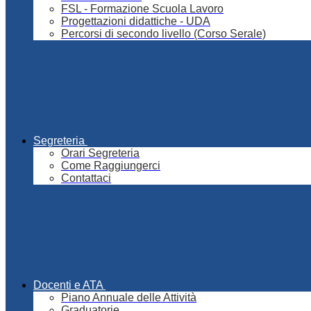
FSL - Formazione Scuola Lavoro
Progettazioni didattiche - UDA
Percorsi di secondo livello (Corso Serale)
Segreteria
Orari Segreteria
Come Raggiungerci
Contattaci
Docenti e ATA
Piano Annuale delle Attività
Graduatorie